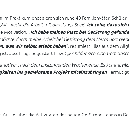
im Praktikum engagieren sich rund 40 Familienväter, Schüler, 
„Mir macht die Arbeit mit den Jungs Spaß.
Ich sehe, dass sich
e Motivation. „
Ich habe meinen Platz bei GetStrong gefund
 möchte durch meine Arbeit bei GetStrong dem Herrn dort diene
“, resümiert Elias aus dem Allg
, was wir selbst erlebt haben
 ist. Josef fügt begeistert hinzu:
„
Es bildet sich eine Gemeinsch
ochmotivert nach dem anstengenden Wochenende
„Es kommt
nic
“
, ermutigt
igkeiten ins gemeinsame Projekt miteinzubringen
Artikel über die Aktivitäten der neuen GetStrong Teams in Deu