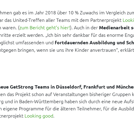
ahmen gab es im Jahr 2018 über 10 % Zuwachs im Vergleich zu
r das United-Treffen aller Teams mit dem Partnerprojekt
Look
 waren. (
zum Bericht geht’s hier!
). Auch in der
Medienarbeit s
ritte erzielt werden. „Ich bin sehr dankbar für das enorme En
öglichst umfassenden und
fortdauernden Ausbildung und Sch
tgegen bringen, wenn sie uns ihre Kinder anvertrauen“, erklärt
neue GetStrong Teams in Düsseldorf, Frankfurt und Münche
en das Projekt schon auf Veranstaltungen bisheriger Gruppen 
urg und in Baden-Württemberg haben sich durch eine neue Auf
 eigene Programme für die älteren Teilnehmer, für die Ausbild
tnerprojekt
Looking good
.