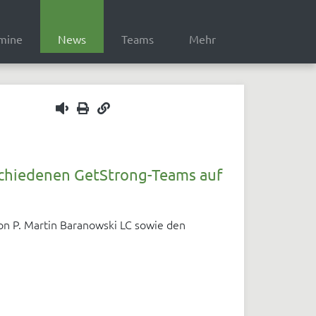
mine
News
Teams
Mehr
1x
rschiedenen GetStrong-Teams auf
on P. Martin Baranowski LC sowie den