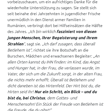
vorbeizuschauen, um ein aufrichtiges Danke für die
wiederholte Unterstützung zu sagen. Sie stellt sich
seit beinahe drei Jahrzehnten in jugendlicher Frische
unermüdlich in den Dienst armer Familien in
Rumänien, verbringt dort bei Hilfseinsätzen die Hälfte
des Jahres. „
Ich bin wirklich
fasziniert von diesen
jungen Menschen, ihrer Begeisterung und ihrem
“
, sagt sie. „
Ich darf zusagen, dass überall
Strahlen
Betlehem ist“
, richtet sie ihre Botschaft an die
Burschen, Mädchen und erwachsenen Begleiter: „
An
allen Orten kannst du IHN finden: im Kind, das Angst
und Hunger hat, in der Frau, die verlassen wurde, im
Vater, der sich um die Zukunft sorgt, in der alten Frau,
die nichts mehr erhofft. Überall ist Betlehem und
dicht daneben ist das Hirtenfeld. Der Hirt bist du, die
Hirten seid ihr!
Nur ein Schritt, ein Blick – und du
, dem Gottes- und
bist da, bei Christus
Menschensohn! Ein Stück der Freude von Betlehem ist
die Freude, die du gibst!“